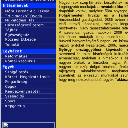
Nagyon sok szép hímzést készítettek me
Legnagyobb munkájuk a
ravatalozóba
ké
drapériák voltak, melyhez 50m anyagot 
Polgármesteri Hivatal
és a
Táj
hímzésekkel gazdagodott. 2008 évben 
első hímző táborukat, mellyen ideg
résztvettek. Nagy tapasztalatcserére tett
A szerencsi gazda napokon 2009 é
kiállításon mutatják meg munkáikat.
húsvéti hagyományőrző napon, ott húsv
rajzolt terítőket készítettek. 2006. már
György országgyőlési képviselő
me
szerencsi és tokaji kistérségek kulturál
almanachját, melyben a himzőkör is s
nagyon örültek a hímzőkör tagjai. A 
nagyon sok szép dolgot tanulnak, törek
tájegység mintakincsével megisme
szeretnék az elkészült munkáikat zsűrizt
hogy még nevezetesebbé tegyék
Taktasz