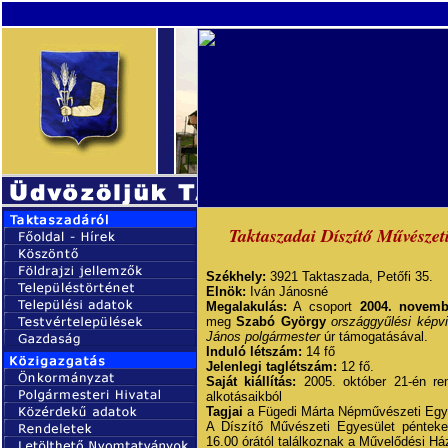
Taktaszadai Díszítő Művészet
Székhely:
3921 Taktaszada, Petőfi 35.
Elnök:
Iván Jánosné
Megalakulás:
A csoport
2004. novemb
meg
Szabó György
országgyűlési képvi
János polgármester
úr támogatásával.
Induló létszám:
14 fő
Jelenlegi taglétszám:
12 fő.
Saját kiállítás:
2005. október 21-én rend
alkotásaikból
Tagjai
a Fügedi Márta Népművészeti Egy
A Díszítő Művészeti Egyesület pénteke
16.00 órától találkoznak a Művelődési Há