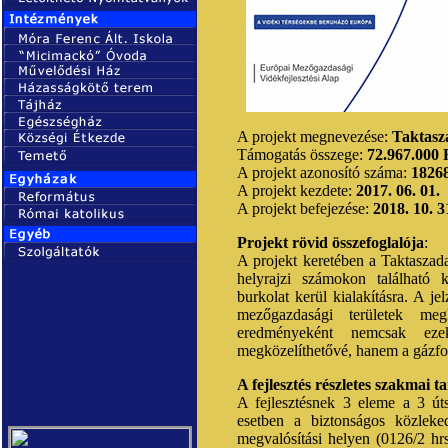
A projekt megnevezése:
Taktasza
Támogatás összege:
72.967.000 
A projekt azonosító száma:
1826
A projekt kezdete:
2017. 06. 01.
A projekt befejezése:
2018. 10. 3
Projekt rövid összefoglalója
:
A projekt keretében a Taktaszada
helyrajzi számokon található kü
burkolat kerül kialakításra. A je
mezőgazdasági területek megk
eredményeként nemcsak ezek
megközelíthetővé, hanem a gázfo
A fejlesztés részletes szakmai
A fejlesztésnek 3 eleme a 3 út
esetben a biztonságos közleke
megvalósítási helyen (0126/2 hrs