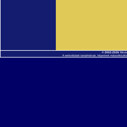
© 2002-2026
Minde
A weboldalak tartalmának, képeinek másodközlése