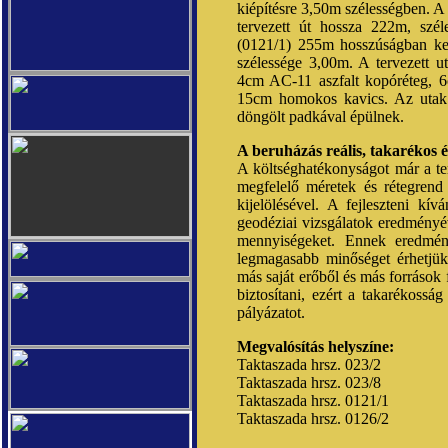
kiépítésre 3,50m szélességben. A
tervezett út hossza 222m, szé
(0121/1) 255m hosszúságban kerü
szélessége 3,00m. A tervezett 
4cm AC-11 aszfalt kopóréteg, 
15cm homokos kavics. Az utak 2
döngölt padkával épülnek.
A beruházás reális, takarékos 
A költséghatékonyságot már a te
megfelelő méretek és rétegrend 
kijelölésével. A fejleszteni kív
geodéziai vizsgálatok eredményév
mennyiségeket. Ennek eredmény
legmagasabb minőséget érhetjü
más saját erőből és más források
biztosítani, ezért a takarékossá
pályázatot.
Megvalósítás helyszíne:
Taktaszada hrsz. 023/2
Taktaszada hrsz. 023/8
Taktaszada hrsz. 0121/1
Taktaszada hrsz. 0126/2