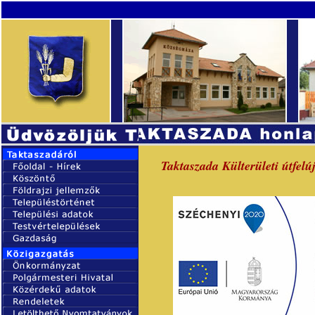
Taktaszada Külterületi útfelúj