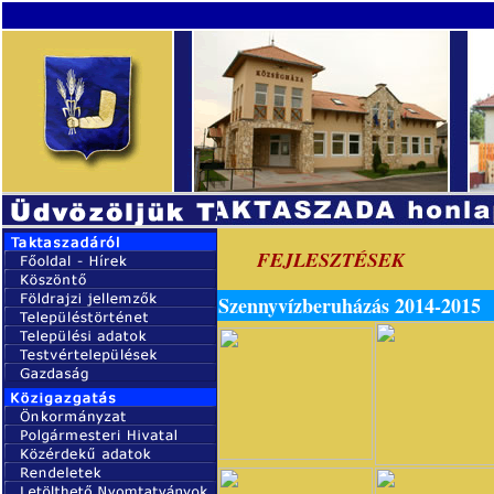
FEJLESZTÉSEK
Szennyvízberuházás 2014-2015