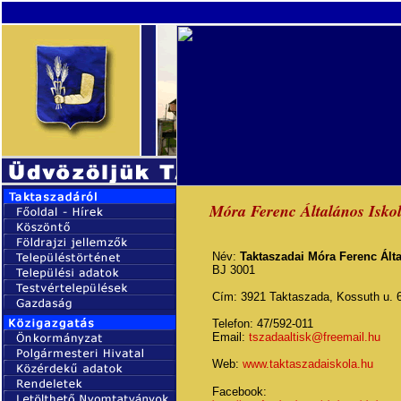
Móra Ferenc Általános Isko
Név:
Taktaszadai Móra Ferenc Álta
BJ 3001
Cím: 3921 Taktaszada, Kossuth u. 
Telefon: 47/592-011
Email:
tszadaaltisk@freemail.hu
Web:
www.taktaszadaiskola.hu
Facebook: