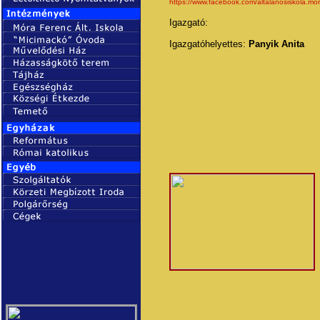
https://www.facebook.com/altalanosiskola.mor
Igazgató:
Igazgatóhelyettes:
Panyik Anita