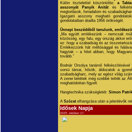
Külön tisztelettel köszöntötte:
a Takta
asszonyát Panyik Anitát
és felkérte
megtorlások, forradalom és szabadságharc
Igazgató asszony megható gondolato
gondolataiban átadta 1956 örökségét.
Ünnepi beszédéből tanulunk, emlékezü
„Ma együtt emlékezünk – nemcsak múlt
közösség, egy falu, egy ország akkor er
ez: hogy a szabadság és az összetartozá
Emlékezzünk hát méltósággal és hálával
hagytak – a hitet abban, hogy Magyaror
tovább.”
Bodnár Orsolya tanárnő felkészítésével
sorsú társai, hősök, áldozatok a gyer
szabadságharc, mely az egész világ szám
A zenei betétek még szebbé tették az Ál
meghatódottan figyelt.
Hangtechnika szükségletét:
Simon Patri
A
Szózat
elhangzása után a jelenlévők né
Idősek Napja
2025. október 17.