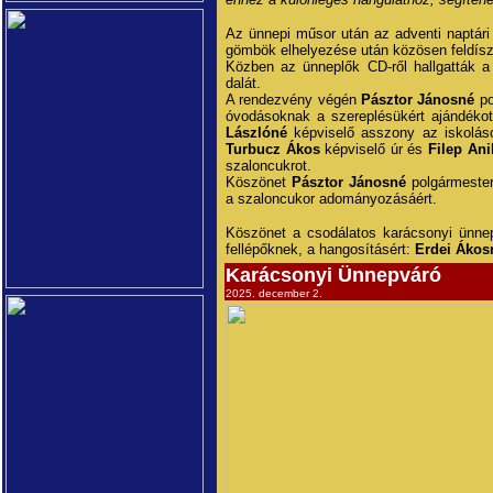
Az ünnepi műsor után az adventi naptári
gömbök elhelyezése után közösen feldíszí
Közben az ünneplők CD-ről hallgatták 
dalát.
A rendezvény végén
Pásztor Jánosné
po
óvodásoknak a szereplésükért ajándéko
Lászlóné
képviselő asszony az iskoláso
Turbucz Ákos
képviselő úr és
Filep Ani
szaloncukrot.
Köszönet
Pásztor Jánosné
polgármeste
a szaloncukor adományozásáért.
Köszönet a csodálatos karácsonyi ünne
fellépőknek, a hangosításért:
Erdei Ákos
Karácsonyi Ünnepváró
2025. december 2.