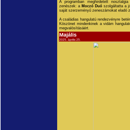
A programban meghirdetett nosztalgia
zenészek: a
Moczó Duó
szolgáltatta a j
saját szerzeményű zeneszámokat eladó z
A családias hangulatú rendezvényre betér
Köszönet mindenkinek a vidám hangulaté
megvalósításáért.
Majális
2025. április 25.