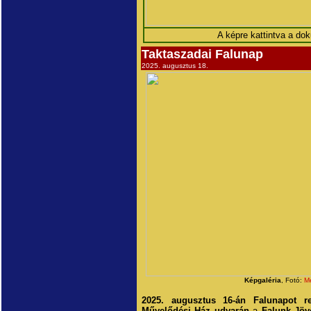
A képre kattintva a d
Taktaszadai Falunap
2025. augusztus 18.
Képgaléria
, Fotó:
Me
2025. augusztus 16-án Falunapot r
Művelődési Ház udvarán
a
Falunk Jöv