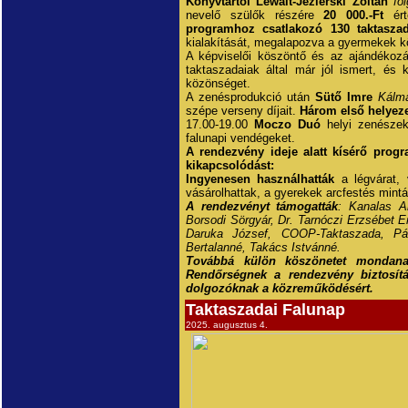
Könyvtártól
Lewalt-Jezierski Zoltán
fő
nevelő szülők részére
20 000.-Ft
ért
programhoz csatlakozó 130 taktaszad
kialakítását, megalapozva a gyermekek kö
A képviselői köszöntő és az ajándékoz
taktaszadaiak által már jól ismert, és
közönséget.
A zenésprodukció után
Sütő Imre
Kálmá
szépe verseny díjait.
Három első helyezet
17.00-19.00
Moczo Duó
helyi zenészek 
falunapi vendégeket.
A rendezvény ideje alatt kísérő prog
kikapcsolódást:
Ingyenesen használhatták
a légvárat, v
vásárolhattak, a gyerekek arcfestés mintá
A rendezvényt támogatták
: Kanalas A
Borsodi Sörgyár, Dr. Tarnóczi Erzsébet E
Daruka József, COOP-Taktaszada, Pás
Bertalanné, Takács Istvánné.
Továbbá külön köszönetet mondana
Rendőrségnek a rendezvény biztosít
dolgozóknak a közreműködésért.
Taktaszadai Falunap
2025. augusztus 4.