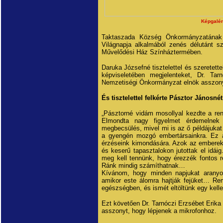
Képgalér
Taktaszada Község Önkormányzatának K
Világnapja alkalmából zenés délutánt sz
Művelődési Ház Színháztermében.
Daruka Józsefné tisztelettel és szeretet
képviseletében megjelenteket, Dr. Tarn
Nemzetiségi Önkormányzat elnök asszonyá
És tisztelettel felkérte Pásztor Jánosn
„Pásztorné vidám mosollyal kezdte a re
Elmondta nagy figyelmet érdemelnek 
megbecsülés, mivel mi is az ő példájukat 
a gyengén mozgó embertársainkra. Ez a
érzéseink kimondására. Azok az emberek,
és keserű tapasztalokon jutottak el idáig
meg kell tennünk, hogy érezzék fontos 
Ránk mindig számíthatnak…
Kívánom, hogy minden napjukat aranyo
amikor este álomra hajtják fejüket… Rem
egészségben, és ismét eltöltünk egy kelle
Ezt követően Dr. Tarnóczi Erzsébet Erika
asszonyt, hogy lépjenek a mikrofonhoz.