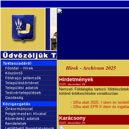
Hírek - Archívum 2025
Hirdetmények
2025. december 29.
Nemzeti Földalapba tartozó földrészletek
történő értékesítésére vonatkozóan
-
10ha alatt 2025. I ütem és területl
-
10ha alatt EPR II ütem és ingatla
Karácsony
2025. december 20.