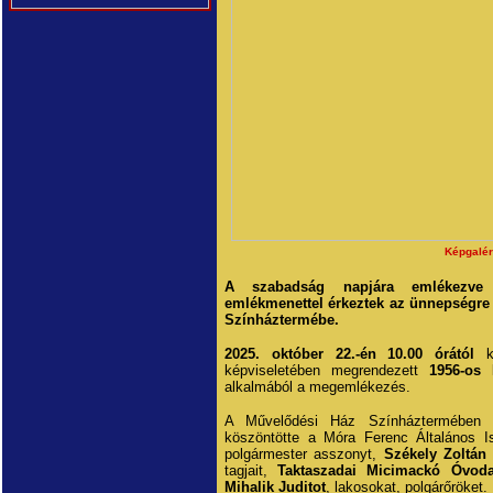
Képgalér
A szabadság napjára emlékezve 
emlékmenettel érkeztek az ünnepségre 
Színháztermébe.
2025. október 22.-én 10.00 órától
ke
képviseletében megrendezett
1956-os 
alkalmából a megemlékezés.
A Művelődési Ház Színháztermébe
köszöntötte a Móra Ferenc Általános I
polgármester asszonyt,
Székely Zoltán
tagjait,
Taktaszadai Micimackó Óvoda-
Mihalik Juditot
, lakosokat, polgárőröket.