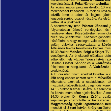
koordinálásával,
Póka Nándor technikai 
Az egész napos program délelőtt 10 órak
mérkőzéssel kezdődött. A focisok rész
edzők
érmeket adtak át: legjobb játék
legsportszerűbb csapat részére. Az els
vették át a játékosok.
A sportverseny után
Pásztor Jánosné
p
folyamatosan érkező vendégeket. és
rendezvényhez. Köszöntőjében elmondta
búcsúsok jelenlétével. Köszöntő gondolat
hűsítőként a nagy melegre való tekintett
vidám dalokkal szórakoztatta a közö
Általános Iskola tanulóinak
kedves műso
10.30 órakor
Mohácsi Brigi
a Sláger TV n
vendégeket. Az énekesnő előadása utá
adtak elő, mely közben
Takács István
sze
Délután
Liszter Sándor
és a
Vadrózsák
felejthetetlen hangulatról. A
Vadrózsák
k
produkcióját.
A 13 óra után finom ebéddel kínálták a
450
adag ebédet osztott szét a
Művelőd
kihordásra azoknak a családoknak, ak
mozgáskorlátozottságuk, vagy idős koruk 
14.15 órakor
Marosi Balázs
, a szerencs
és közös imára kérte a jelenlévőket. A m
14.30 órakor
Dr. Koncz Zsófia
család
képviselője köszöntötte a taktaszadai
Magyarország egyik legfontosabb nem
mondott el
Szent István király
emlékére