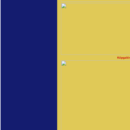
Képgalér