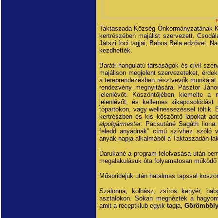
Taktaszada Község Önkormányzatának Kép
kertrészében majálist szervezett. Csodá
Játszi foci tagjai, Babos Béla edzővel. N
kezdhették.
Baráti hangulatú társaságok és civil szerv
majálison megjelent szervezeteket, érde
a tereprendezésben résztvevők munkáját.
rendezvény megnyitására. Pásztor János
jelenlévőt. Köszöntőjében kiemelte a 
jelenlévőt, és kellemes kikapcsolódás
tópartokon, vagy wellnessezéssel töltik.
kertrészben és kis köszöntő lapokat ado
alpolgármester
: Pacsutáné Sagáth Ilona
feledd anyádnak” című szívhez szóló v
anyák napja alkalmából a Taktaszadán la
Darukané a program felolvasása után be
megalakulásuk óta folyamatosan működő z
Műsoridejük után hatalmas tapssal köszö
Szalonna, kolbász, zsíros kenyér, bab
asztalokon. Sokan megnézték a hagyomán
amit a receptklub egyik tagja,
Görömböly