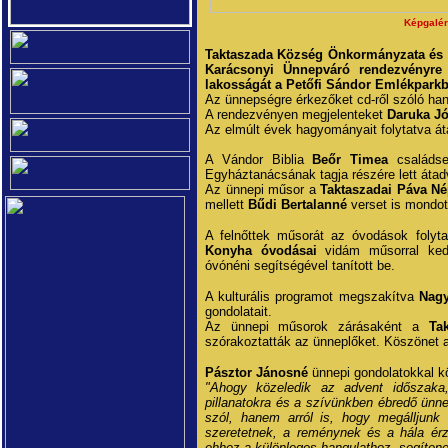
Képgalér
Taktaszada Község Önkormányzata és K
Karácsonyi Ünnepváró rendezvényre 
lakosságát a Petőfi Sándor Emlékparkb
Az ünnepségre érkezőket cd-ről szóló han
A rendezvényen megjelenteket
Daruka J
Az elmúlt évek hagyományait folytatva áta
A Vándor Biblia
Beőr Timea
családse
Egyháztanácsának tagja részére lett átad
Az ünnepi műsor a
Taktaszadai Páva Né
mellett
Bűdi Bertalanné
verset is mondot
A felnőttek műsorát az óvodások folyt
Konyha óvodásai
vidám műsorral ked
óvónéni segítségével tanított be.
A kulturális programot megszakítva
Nagy
gondolatait.
Az ünnepi műsorok zárásaként a
Ta
szórakoztatták az ünneplőket. Köszönet a
Pásztor Jánosné
ünnepi gondolatokkal k
"Ahogy közeledik az advent időszaka,
pillanatokra és a szívünkben ébredő ünn
szól, hanem arról is, hogy megálljunk e
szeretetnek, a reménynek és a hála érz
ehhez a különleges hangulathoz, segítenek