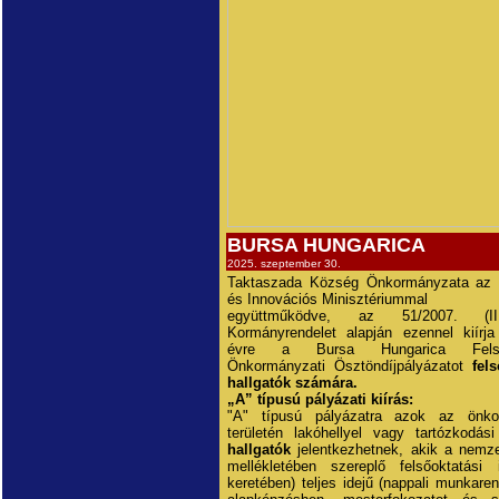
BURSA HUNGARICA
2025. szeptember 30.
Taktaszada Község Önkormányzata az K
és Innovációs Minisztériummal
együttműködve, az 51/2007. (II
Kormányrendelet alapján ezennel kiírj
évre a Bursa Hungarica Felsőo
Önkormányzati Ösztöndíjpályázatot
fels
hallgatók számára.
„A” típusú pályázati kiírás:
"A" típusú pályázatra azok az önko
területén lakóhellyel vagy tartózkodás
hallgatók
jelentkezhetnek, akik a nemzet
mellékletében szereplő felsőoktatási 
keretében) teljes idejű (nappali munkar