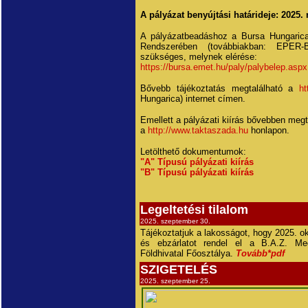
A pályázat benyújtási határideje: 2025.
A pályázatbeadáshoz a Bursa Hungarica
Rendszerében (továbbiakban: EPER-B
szükséges, melynek elérése:
https://bursa.emet.hu/paly/palybelep.aspx
Bővebb tájékoztatás megtalálható a
ht
Hungarica) internet címen.
Emellett a pályázati kiírás bővebben megt
a
http://www.taktaszada.hu
honlapon.
Letölthető dokumentumok:
"A" Típusú pályázati kiírás
"B" Típusú pályázati kiírás
Legeltetési tilalom
2025. szeptember 30.
Tájékoztatjuk a lakosságot, hogy 2025. okt
és ebzárlatot rendel el a B.A.Z. Meg
Földhivatal Főosztálya.
Tovább*pdf
SZIGETELÉS
2025. szeptember 25.