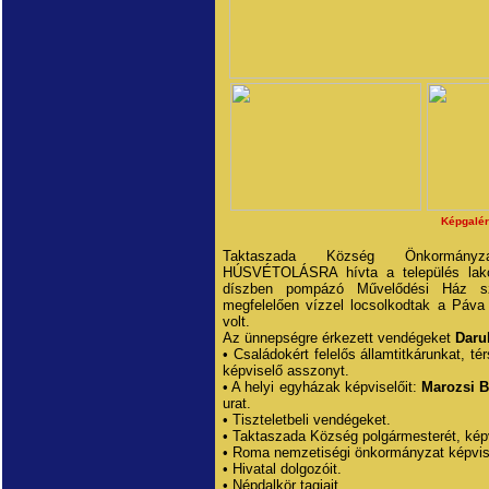
Képgalér
Taktaszada Község Önkormányza
HÚSVÉTOLÁSRA hívta a település lakos
díszben pompázó Művelődési Ház sz
megfelelően vízzel locsolkodtak a Páva 
volt.
Az ünnepségre érkezett vendégeket
Daru
• Családokért felelős államtitkárunkat, t
képviselő asszonyt.
• A helyi egyházak képviselőit:
Marozsi B
urat.
• Tiszteletbeli vendégeket.
• Taktaszada Község polgármesterét, képvi
• Roma nemzetiségi önkormányzat képvise
• Hivatal dolgozóit.
• Népdalkör tagjait.