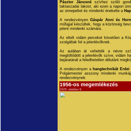
Pásztor Jánosné
szívhez szóló gond
taktaszadai lakost, aki ezen a napon ün
az ünnepeltet és mindenki énekelte a
Hap
A rendezvényen
Gáspár Anni és Horny
műfajjal készültek, hogy a közönség bev
jelent mindenki számára.
Az eltelt vidám perceket követően a Köz
szolgáltak fel a jelenlévőknek.
Az aulában át vehették a névre szó
megtöltődött a jelenlévők szíve, vidám h
bejáratánál a feledhetetlen délutánt meg
A rendezvényen a
hangtechnikát Erdei 
Polgármester asszony mindenki munkáj
rendezvénynek.
1956-os megemlékezés
2025. október 9.