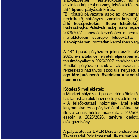
alapképzésben, mesterfokozatot és 
osztatlan képzésben vagy felsőoktatási s
„B” típusú pályázati kiírás:
"B" típusú pályázatra azok az önkormány
rendelkező, hátrányos szociális helyzetű
álló középiskolás, illetve felsőfok
intézménybe felvételt még nem nyert,
2026/2027. tanévtől kezdődően a nemzet
mellékletében szereplő felsőoktatási
alapképzésben, osztatlan képzésben vagy
A "B" típusú pályázatra jelentkezők kö
2026. évi általános felvételi eljárásban e
tanulmányaikat a 2026/2027. tanévben té
Mindkét pályázatra azok a Taktaszada ter
rendelkező hátrányos szociális helyzetű
egy főre jutó nettó jövedelem a szociál
nem éri el.
Kötelező mellékletek:
• Mindkét pályázati típus esetén kötelező
háztartásban élők havi nettó jövedelmére
• A felsőoktatási intézmény által elekt
kinyomtatva és a pályázó által aláírva, va
illetve annak hiteles másolata a 2025/20
esetén a 2025/2026. tanévre kiadott, 
diákigazolvány.
A pályázatot az EPER-Bursa rendszerben k
Taktaszadai Polgármesteri Hivatalban kell 