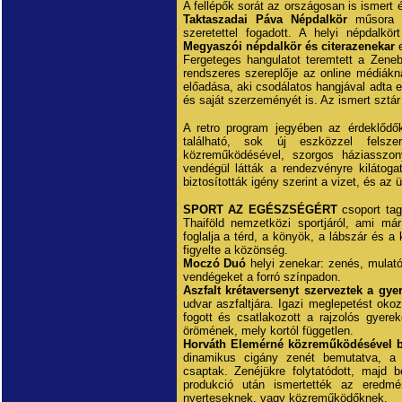
A fellépők sorát az országosan is ismert 
Taktaszadai Páva Népdalkör
műsora k
szeretettel fogadott. A helyi népdalkö
Megyaszói népdalkör és citerazenekar
e
Fergeteges hangulatot teremtett a Zene
rendszeres szereplője az online médiákn
előadása, aki csodálatos hangjával adta e
és saját szerzeményét is. Az ismert sztár
A retro program jegyében az érdeklődő
található, sok új eszközzel felsz
közreműködésével, szorgos háziasszony
vendégül látták a rendezvényre kilátoga
biztosították igény szerint a vizet, és az ü
SPORT AZ EGÉSZSÉGÉRT
csoport tag
Thaiföld nemzetközi sportjáról, ami má
foglalja a térd, a könyök, a lábszár és a
figyelte a közönség.
Moczó Duó
helyi zenekar: zenés, mulató
vendégeket a forró színpadon.
Aszfalt krétaversenyt szerveztek a gye
udvar aszfaltjára. Igazi meglepetést oko
fogott és csatlakozott a rajzolós gyere
örömének, mely kortól független.
Horváth Elemérné közreműködésével 
dinamikus cigány zenét bemutatva, a kö
csaptak. Zenéjükre folytatódott, majd 
produkció után ismertették az eredm
nyerteseknek, vagy közreműködőknek.