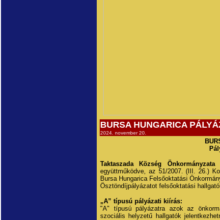
BURSA HUNGARICA PÁLYÁZ
2024. november 20.
BUR
Pál
Taktaszada Község Önkormányzata a
együttműködve, az 51/2007. (III. 26.) Ko
Bursa Hungarica Felsőoktatási Önkormán
Ösztöndíjpályázatot felsőoktatási hallgat
„A” típusú pályázati kiírás:
"A" típusú pályázatra azok az önkormán
szociális helyzetű hallgatók jelentkezhe