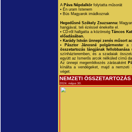
A
Páva Népdalkör
folytatta műsorát
• Én uram Istenem
• Bús Magyarok imádkoznak
Hegedűsné Székely Zsuzsanna:
Magyar 
hangjával, teli ézéssel énekelte el.
• CD-ről hallgatta a közönség
Táncos Kat
előadásában.
•
Karády István ünnepi zenés műsort ad
•
Pásztor Jánosné polgármeste
r a 
összetartozás lángjának fellobbanása 
színházteremben, és a szadaiak összeta
együtt az Ismerős arcok nélküled című dal
Az ünnepi megemlékezés zárásaként
Pá
kínálta a vendégeket, majd a nemzeti ö
véget.
NEMZETI ÖSSZETARTOZÁS 
2024. május 30.