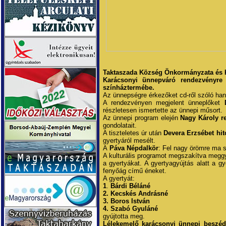
Taktaszada Község Önkormányzata és Ké
Karácsonyi ünnepváró rendezvényre
színháztermébe.
Az ünnepségre érkezőket cd-ről szóló han
A rendezvényen megjelent ünneplőket
részletesen ismertette az ünnepi műsort.
Az ünnepi program elején
Nagy Károly re
gondolatait.
A tiszteletes úr után
Devera Erzsébet hit
gyertyáról mesélt.
A
Páva Népdalkör
: Fel nagy örömre ma s
A kulturális programot megszakítva meggyú
a gyertyákat. A gyertyagyújtás alatt a g
fenyőág című éneket.
A gyertyát:
1
.
Bárdi Béláné
2. Kecskés Andrásné
3. Boros István
4. Szabó Gyuláné
gyújtotta meg.
Lélekemelő karácsonyi ünnepi beszéd