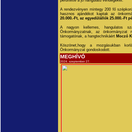
perdítette a jó hangulatú vendégeket.
A rendezvényen mintegy 200 fő szépkorú
hasznos ajándékot kaptak az önkormá
20.000.-Ft, az egyedülállók 25.000.-Ft 
A nagyon kellemes, hangulatos sz
Önkormányzatnak, az önkormányzat mu
támogatónak, a hangtechnikáért
Moczó K
Köszönet,hogy a mozgásukban korlát
Önkormányzat gondoskodott.
MEGHÍVÓ
2024. szeptember 27.