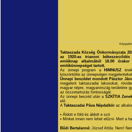
Képgalér
Taktaszada Község Önkormányzata 2024
az 1920-as trianoni békeszerződés 
emléknap alkalmából 18.00 órakor
emlékünnepséget tartott.
Az ünnepi program a
HIMNUSZ
ének
köszöntötte az ünnepségen megjelenteket
Ünnepi beszédet mondott Pásztor Ján
megjelent taktaszadai lakosokat, rövi
magyar népre, magyarország területére g
az összetartozás fontosságát.
Az ünnepi beszéd után a
SZKÍTIA Zenek
elő.
A
Taktaszadai Páva Népdalkör
az alkalo
• Áldott e föld és áldott e szó
• Minket innen nem lehet elűzni- Mert a 
Bűdi Bertalanné:
József Attila: Nem! Nem