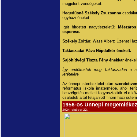
megjelent vendégeket.
Hegedűsné Székely Zsuzsanna
csodálat
egyházi éneket.
Igét hirdetett nagytiszteletű:
Mészáros
esperese.
Székely Zoltán
: Wass Albert: Üzenet Haz
Taktaszadai Páva Népdalkör énekelt.
Sajóhídvégi Tiszta Fény énekkar
énekel
Így emlékeztek meg Taktaszadán a re
letételére.
Az ünnepi istentisztelet után
szeretettve
református iskola imatermébe, ahol terí
beszélgetés mellett fogyasztották el a köz
családok által felajánlott finom házi süte
1956-os Ünnepi megemléke
2024. október 22.