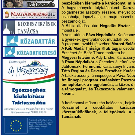
beszédében kiemelte a karácsonyt, mint
A hagyományok folytatásaként
Daruk
polgármester asszony részére, melyet p
olvashatja, lapozhatja, s majd húsvétk
beszámolóját.
A Biblia átadás után
Hegedűs Eszter
– 
mondta el.
A vers után a
Páva Népdalkör
: Karácson
a gyerekek gyertyatáncot mutattak be.
A program további részében
Marosi Balá
A
Kék Madár Ifjúsági Klub tagjai
csodál
Erzsébet és Beör Tímea tanította be.
Megyesi Istvánné:
Ady Endre: Karácsony 
A
Páva Népdalkör
a Csendes éj című kar
Jablonszki Ferencné:
Karácsonyi kívánsá
Tóth Regina és Devera Erzsébet
: Karác
A falukarácsonyi ünnepséget a
Páva Népd
Az ünnepi program zárásaként Pászto
ünneplőknek a megjelenést, a közös ü
a támogatást, és Taktaszada valamenn
kívánt.
A karácsonyi műsor után kaláccsal, bejgl
Köszönet a csodálatos karács
közreműködőknek, a fellépőknek, a 
Tamásnak.