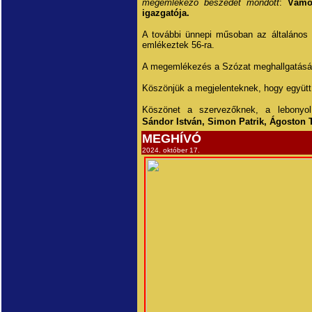
megemlékező beszédet mondott
:
Vámos
igazgatója.
A további ünnepi műsoban az általános 
emlékeztek 56-ra.
A megemlékezés a Szózat meghallgatásáva
Köszönjük a megjelenteknek, hogy együtt
Köszönet a szervezőknek, a lebonyolí
Sándor István, Simon Patrik, Ágoston
MEGHÍVÓ
2024. október 17.