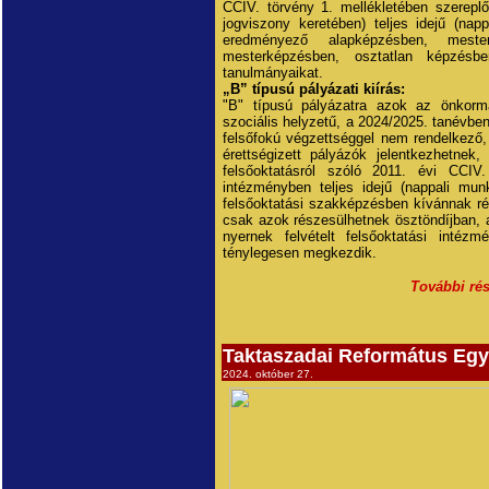
CCIV. törvény 1. mellékletében szereplő 
jogviszony keretében) teljes idejű (na
eredményező alapképzésben, meste
mesterképzésben, osztatlan képzésbe
tanulmányaikat.
„B” típusú pályázati kiírás:
"B" típusú pályázatra azok az önkormán
szociális helyzetű, a 2024/2025. tanévben 
felsőfokú végzettséggel nem rendelkező,
érettségizett pályázók jelentkezhetnek
felsőoktatásról szóló 2011. évi CCIV.
intézményben teljes idejű (nappali mu
felsőoktatási szakképzésben kívánnak rés
csak azok részesülhetnek ösztöndíjban, ak
nyernek felvételt felsőoktatási inté
ténylegesen megkezdik.
További rés
Taktaszadai Református Eg
2024. október 27.