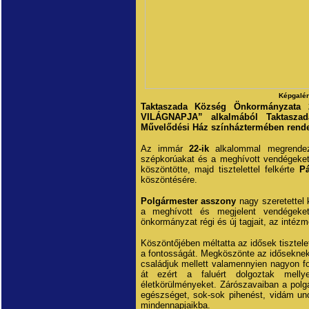
Képgalér
Taktaszada Község Önkormányzata 
VILÁGNAPJA” alkalmából Taktaszada
Művelődési Ház színháztermében rende
Az immár
22-ik
alkalommal megrendez
szépkorúakat és a meghívott vendégek
köszöntötte, majd tisztelettel felkérte
Pá
köszöntésére.
Polgármester asszony
nagy szeretettel 
a meghívott és megjelent vendégeke
önkormányzat régi és új tagjait, az intéz
Köszöntőjében méltatta az idősek tisztele
a fontosságát. Megköszönte az időseknek
családjuk mellett valamennyien nagyon 
át ezért a faluért dolgoztak mell
életkörülményeket. Zárószavaiban a polg
egészséget, sok-sok pihenést, vidám un
mindennapjaikba.