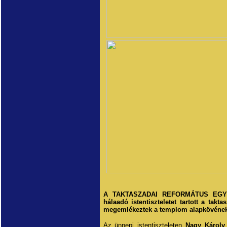
A TAKTASZADAI REFORMÁTUS EGYHÁZ
hálaadó istentiszteletet tartott a ta
megemlékeztek a templom alapkövének a 
Az ünnepi istentiszteleten
Nagy Károly 