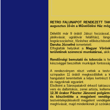
RETRO FALUNAPOT RENDEZETT TAK
augusztus 10-én a Művelődési Ház mögö
Délelőtt már 9 órától Játszi focizássa
játékvásár, ugrálóvár felállítás), l
bográcsozáshoz, főzéshez előkészítéssel
Daruka Józsefné
ismertetett.
Elfoglalták helyüket a
Magyar Vörösk
területének szerencsi munkatársai,
akik
Rendőrségi bemutató és toborzás
is fe
készséggel beszéltek munkájuk fontosság
A rendezvényen részt vettek a testv
színpadon 11 órától megkezdődtek a ku
hangulatot teremtettek a teljes kertrészt
és nagyoknak egyaránt.
Elsőként a Sárospatakról érkező taktasza
vers és dalbirtokos, zenei artista, kellem
12.30 órakor Pásztor Jánosné polgárm
és köszöntötte a megjelent vendég
testvértelepülésekről megjelent vendég
meghívását, majd mindenkinek jó szórakoz