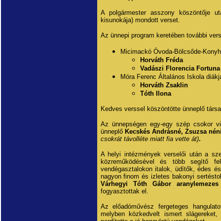
A polgármester asszony köszöntője u
kisunokája) mondott verset.
Az ünnepi program keretében további ver
Micimackó Óvoda-Bölcsőde-Konyh
Horváth Fréda
Vadászi Florencia Fortuna
Móra Ferenc Általános Iskola diákj
Horváth Zsaklin
Tóth Ilona
Kedves verssel köszöntötte ünneplő társa
Az ünnepségen egy-egy szép csokor vir
ünneplő
Kecskés Andrásné, Zsuzsa nénit
csokrát távolléte miatt fia vette át)
.
A helyi intézmények verselői után a sz
közreműködésével és több segítő fel
vendégasztalokon italok, üdítők, édes 
nagyon finom és izletes bakonyi sertésto
Várhegyi Tóth Gábor aranylemezes
fogyasztottak el.
Az előadóművész fergeteges hangulato
melyben közkedvelt ismert slágereket, 