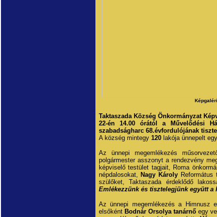
Képgalér
Taktaszada Község Önkormányzat Képvi
22-én 14.00 órától a Művelődési H
szabadságharc 68.évfordulójának tiszte
A község mintegy
120
lakója ünnepelt eg
Az ünnepi megemlékezés műsorvezető
polgármester asszonyt a rendezvény megn
képviselő testület tagjait, Roma önkormá
népdalosokat,
Nagy Károly
Református t
szülőket, Taktaszada érdeklődő lakoss
Emlékezzünk és tisztelegjünk együtt a 
Az ünnepi megemlékezés a Himnusz el
elsőként
Bodnár Orsolya tanárnő
egy ve