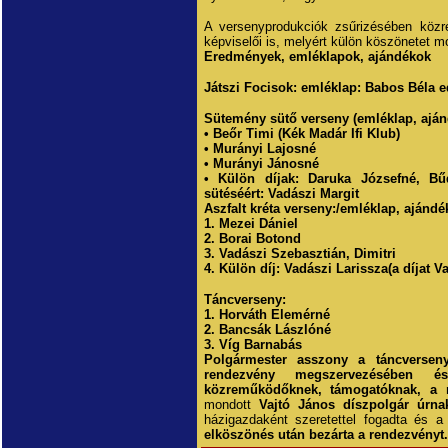
A versenyprodukciók zsűrizésében közre
képviselői is, melyért külön köszönetet 
Eredmények, emléklapok, ajándékok
Játszi Focisok: emléklap: Babos Béla e
Sütemény sütő verseny (emléklap, aján
• Beőr Timi (Kék Madár Ifi Klub)
• Murányi Lajosné
• Murányi Jánosné
• Külön díjak: Daruka Józsefné, Bű
sütéséért: Vadászi Margit
Aszfalt kréta verseny:/emléklap, ajándé
1. Mezei Dániel
2. Borai Botond
3. Vadászi Szebasztián, Dimitri
4. Külön díj: Vadászi Larissza(a díjat V
Táncverseny:
1. Horváth Elemérné
2. Bancsák Lászlóné
3. Víg Barnabás
Polgármester asszony a táncverseny
rendezvény megszervezésében és 
közreműködőknek, támogatóknak, a 
mondott
Vajtó János díszpolgár úrn
házigazdaként szeretettel fogadta és 
elköszönés után bezárta a rendezvényt.