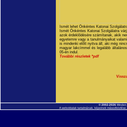
Ismét lehet Önkéntes Katonai Szolgálatra
Ismét Önkéntes Katonai Szolgálatra vár
azok érdeklődésére számítanak, akik nem 
egyetemre vagy a tanulmányaikat valamiért
is mindenki előtt nyitva áll, aki még ninc
magyar lakcímmel és legalább általános
05-én indul.
További részletek *pdf
Vissz
© 2002-2026
Minden 
A weboldalak tartalmának, képeinek másodközlése, 