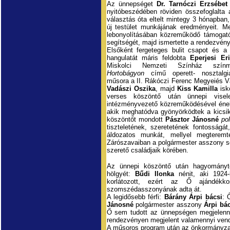
Az ünnepséget
Dr. Tarnóczi Erzsébet
nyitóbeszédében röviden összefoglalta 
választás óta eltelt mintegy 3 hónapban
új testület munkájának eredményeit. 
lebonyolításában közreműködő támogatók
segítségét, majd ismertette a rendezvény
Elsőként fergeteges bulit csapot és 
hangulatát máris feldobta
Eperjesi Er
Miskolci Nemzeti Színház szín
Hortobágyon
című operett- nosztalgia
műsora a II. Rákóczi Ferenc Megyeiés V
Vadászi Oszika
, majd
Kiss Kamilla
isk
verses köszöntő után ünnepi visel
intézményvezető közreműködésével éneke
akik meghatódva gyönyörködtek a kicsi
köszöntőt mondott
Pásztor Jánosné
po
tiszteletének, szeretetének fontosság
áldozatos munkát, mellyel megteremt
Zárószavaiban a polgármester asszony so
szerető családjaik körében.
Az ünnepi köszöntő után hagyományter
hölgyét:
Bűdi Ilonka
nénit, aki 1924
korlátozott, ezért az Ő ajándékk
szomszédasszonyának adta át.
A legidősebb férfi:
Bárány Árpi bácsi
: 
Jánosné
polgármester asszony
Árpi bá
Ő sem tudott az ünnepségen megjelenni
rendezvényen megjelent valamennyi vend
A műsoros program után az önkormányzat