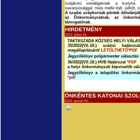
szépkorú vendégeknek a konyha dol
savanyúsággal, mely mellé italt, üdítőt, 
A szadai szépkorúak péntek délutánjá
az Önkormányzatnak, az önkormán
támogatónak.
HIRDETMÉNY
2022. július 18.
TAKTASZADA KÖZSÉG HELYI VÁLAS
35/2022(VII.18.) számú határozat
megállapításáról
LETÖLTHETŐ*PDF
Jegyzőkönyv polgármester választá
36/2022(VII.18.) HVB Határozat
*PDF
a helyi önkormányzati képviselők vá
Jegyzőkönyv a települési önkormán
*pdf
ÖNKÉNTES KATONAI SZOL
2022. január 03.