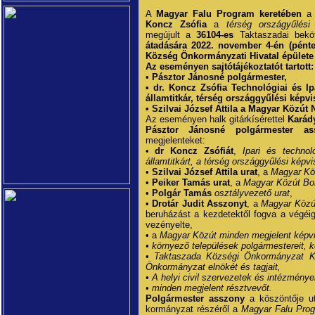
A
Magyar Falu Program keretében
Koncz Zsófia
a
térség országyűlési
megújult a
36104-es
Taktaszadai bekö
átadására 2022. november 4-én (pénte
Község Önkormányzati Hivatal épülete 
Az eseményen sajtótájékoztatót tartott:
•
Pásztor Jánosné polgármester,
• dr. Koncz Zsófia Technológiai és Ip
államtitkár, térség országgyűlési képvi
• Szilvai József Attila a Magyar Közút 
Az eseményen halk gitárkísérettel
Karád
Pásztor Jánosné polgármester as
megjelenteket:
•
dr Koncz Zsófiát
,
Ipari és technol
államtitkárt, a térség országgyűlési képvis
•
Szilvai József Attila urat
, a
Magyar Köz
•
Peiker Tamás urat
, a
Magyar Közút Bor
•
Polgár Tamás
osztályvezető urat
,
•
Drotár Judit Asszonyt
, a
Magyar Közú
beruházást a kezdetektől fogva a végéig
vezényelte,
• a
Magyar Közút minden megjelent képvis
• környező települések polgármestereit, ké
• Taktaszada Községi Önkormányzat Kép
Önkormányzat elnökét és tagjait,
• A helyi civil szervezetek és intézmények
• minden megjelent résztvevőt.
Polgármester asszony
a köszöntője ut
kormányzat részéről a
Magyar Falu Prog