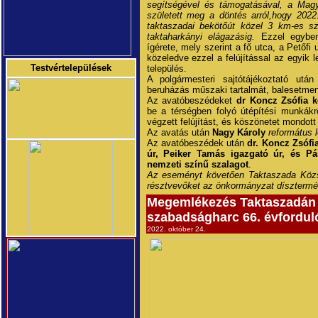
segítségével és támogatásával, a Magya
született meg a döntés arról,hogy 2022
taktaszadai bekötőút közel 3 km-es sz
taktaharkányi elágazásig.
Ezzel egyben 
ígérete, mely szerint a fő utca, a Petőfi 
közeledve ezzel a felújítással az egyik
Testvértelepülések
település.
A polgármesteri sajtótájékoztató utá
beruházás műszaki tartalmát, balesetmen
Az avatóbeszédeket
dr Koncz Zsófia 
be a térségben folyó útépítési munkákró
végzett felújítást, és köszönetet mondo
Az avatás után
Nagy Károly
református l
Az avatóbeszédek után
dr. Koncz Zsófi
úr, Peiker Tamás igazgató úr, és P
nemzeti színű szalagot
.
Az eseményt követően Taktaszada Közs
résztvevőket az önkormányzat dísztermé
Megemlékezés Taktaszadán 
szabadságharc 66. évforduló
2022. október 24.