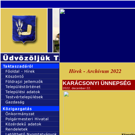
Hírek - Archívum 2022
KARÁCSONYI ÜNNEPSÉG
2022. december 22.
Képgalér