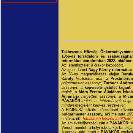
Taktaszada Község Önkormányzatának
1956-os forradalom és szabadságharc
református templomban 2022. október 
Az Istentisztelet 9 órakor kezdődött.
Az igehirdetést
Nagy Károly református
Az 56-os megemlékezés elején
Daruk
Károly
tiszteletes urat,
a
Presbitériu
polgármester asszonyt
,
Turbucz Andrá
asszonyt
, a
képviselő-testület tagjait,
tagjait
, a
Móra Ferenc Általános Isko
Annmária
helyettes asszonyt
,
a
Mici
PÁVAKÖR
tagjait, az intézmények dolgoz
minden megjelent kedves résztvevőt.
A HIMNUSZ közös eléneklését követő
polgármester asszony,
aki méltatta 195
emlékezett. /
emlékező beszéd letölthető*
Az emlékezőbeszéd után a
PÁVAKÖR
: Á
Verset mondott a helyi iskola két tanulója
A versek után ismét a
PÁVAKÖR
énekelt