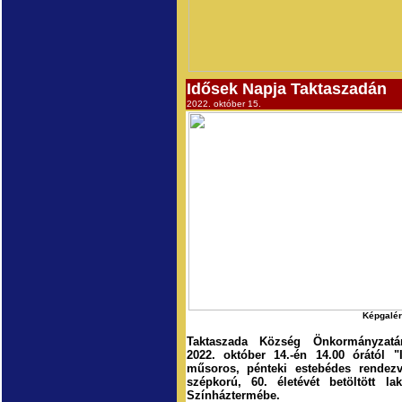
Idősek Napja Taktaszadán
2022. október 15.
Képgalér
Taktaszada Község Önkormányzatána
2022. október 14.-én 14.00 órától "
műsoros, pénteki estebédes rendezv
szépkorú, 60. életévét betöltött l
Színháztermébe.