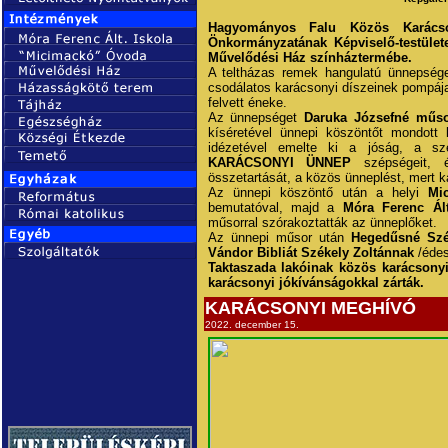
Hagyományos
Falu Közös Karács
Önkormányzatának Képviselő-testület
Művelődési Ház színháztermébe.
A teltházas remek hangulatú ünnepség
csodálatos karácsonyi díszeinek pompája
felvett éneke.
Az ünnepséget
Daruka Józsefné műso
kíséretével ünnepi köszöntőt mondott
idézetével emelte ki a jóság, a sz
KARÁCSONYI
ÜNNEP
szépségeit, é
összetartását, a közös ünneplést, mert 
Az ünnepi köszöntő után a helyi
Mi
bemutatóval, majd a
Móra Ferenc Ál
műsorral szórakoztatták az ünneplőket.
Az ünnepi műsor után
Hegedűsné Szé
Vándor Bibliát Székely Zoltánnak
/édes
Taktaszada lakóinak közös karácsony
karácsonyi jókívánságokkal zárták.
KARÁCSONYI MEGHÍVÓ
2022. december 15.