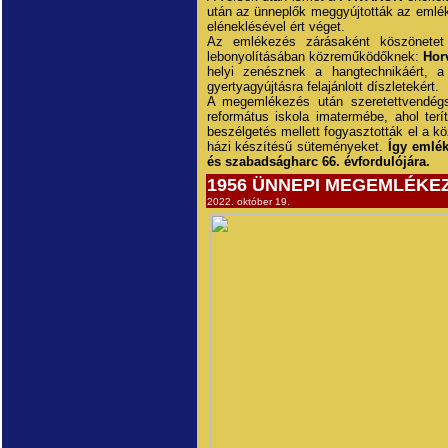
után az ünneplők meggyújtották az eml
eléneklésével ért véget.
Az emlékezés zárásaként köszönetet
lebonyolításában közreműködőknek:
Hor
helyi zenésznek a hangtechnikáért, 
gyertyagyújtásra felajánlott díszletekért.
A megemlékezés után szeretettvendégs
református iskola imatermébe, ahol terí
beszélgetés mellett fogyasztották el a kö
házi készítésű süteményeket.
Így emlék
és szabadságharc 66. évfordulójára.
1956 ÜNNEPI MEGEMLÉKE
2022. október 19.