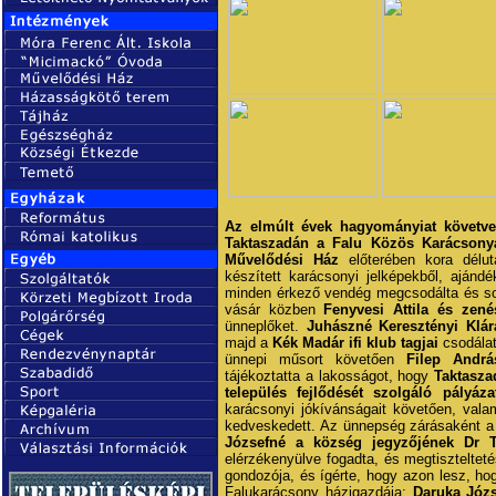
Az elmúlt évek hagyományiat követve
Taktaszadán a Falu Közös Karácsonyá
Művelődési Ház
előterében kora délut
készített karácsonyi jelképekből, ajánd
minden érkező vendég megcsodálta és so
vásár közben
Fenyvesi Attila és zené
ünneplőket.
Juhászné Keresztényi Klára
majd a
Kék Madár ifi klub tagjai
csodálat
ünnepi műsort követően
Filep Andr
tájékoztatta a lakosságot, hogy
Taktasza
település fejlődését szolgáló pályá
karácsonyi jókívánságait követően, vala
kedveskedett. Az ünnepség zárásaként 
Józsefné a község jegyzőjének Dr T
elérzékenyülve fogadta, és megtiszteltet
gondozója, és ígérte, hogy azon lesz, ho
Falukarácsony házigazdája:
Daruka Józ