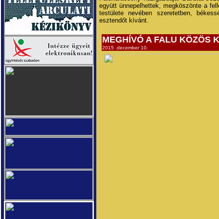
együtt ünnepelhettek, megköszönte a fel
testülete nevében szeretetben, békes
esztendőt kívánt.
MEGHÍVÓ A FALU KÖZÖS
2015 .december 10.