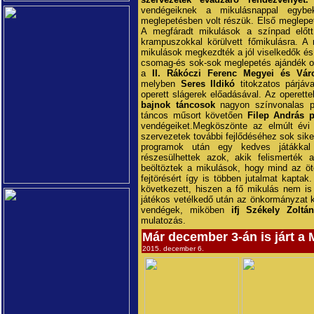
vendégeiknek a mikulásnappal egybek
meglepetésben volt részük. Első meglepe
A megfáradt mikulások a színpad előtt
krampuszokkal körülvett főmikulásra. A
mikulások megkezdték a jól viselkedők és
csomag-és sok-sok meglepetés ajándék osz
a
II. Rákóczi Ferenc Megyei és Vár
melyben
Seres Ildikó
titokzatos párjáv
operett slágerek előadásával. Az operett
bajnok táncosok
nagyon színvonalas pr
táncos műsort követően
Filep András p
vendégeiket.Megköszönte az elmúlt évi 
szervezetek további fejlődéséhez sok siker
programok után egy kedves játákkal
részesülhettek azok, akik felismerték 
beöltöztek a mikulások, hogy mind az öt
fejtörésért így is többen jutalmat kapt
következett, hiszen a fő mikulás nem is
játékos vetélkedő után az önkormányzat k
vendégek, miköben
ifj Székely Zoltá
mulatozás.
Már december 3-án is járt 
2015. december 6.