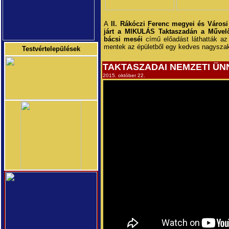
A
II. Rákóczi Ferenc megyei és Városi
járt a MIKULÁS Taktaszadán a Művel
bácsi meséi
című előadást láthatták az
mentek az épületből egy kedves nagyszaká
Testvértelepülések
TAKTASZADAI NEMZETI ÜN
2015. október 22.