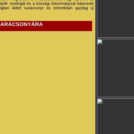
lépők munkáját és a községi önkormányzat képviselő
ségben áldott karácsonyt és örömökben gazdag új
 KARÁCSONYÁRA