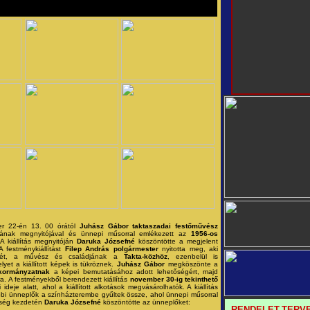
r 22-én 13. 00 órától
Juhász Gábor taktaszadai festőművész
sának megnyitójával és ünnepi műsorral emlékezett az
1956-os
 A kiállítás megnyitóján
Daruka Józsefné
köszöntötte a megjelent
 festménykiállítást
Filep András polgármester
nyitotta meg, aki
ét, a művész és családjának a
Takta-közhöz
, ezenbelül is
yet a kiállított képek is tükröznek.
Juhász Gábor
megköszönte a
kormányzatnak
a képei bemutatásához adott lehetőségért, majd
a. A festményekből berendezett kiállítás
november 30-ig tekinthető
deje alatt, ahol a kiállított alkotások megvásárolhatók. A kiállítás
bi ünneplők a színházterembe gyűltek össze, ahol ünnepi műsorral
pség kezdetén
Daruka Józsefné
köszöntötte az ünneplőket:
RENDELET-TERV