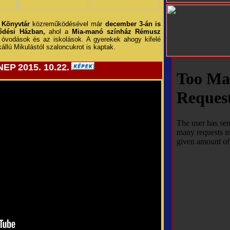
 Könyvtár
közreműködésével már
december 3-án is
ődési Házban,
ahol a
Mia-manó színház Rémusz
 óvodások és az iskolások. A gyerekek ahogy kifelé
llú Mikulástól szaloncukrot is kaptak.
NEP
2015. 10.22.