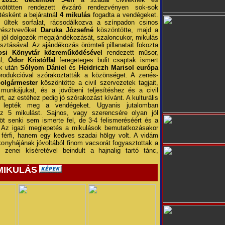
ötötten rendezett évzáró rendezvényen sok-sok
tésként a bejáratnál
4 mikulás
fogadta a vendégeket.
 ültek sorfalat, rácsodálkozva a színpadon csinos
 résztvevőket
Daruka Józsefné
köszöntötte, majd a
 jól dolgozók megajándékozását, szaloncukor, mikulás
tásával. Az ajándékozás örömteli pillanatait fokozta
osi Könyvtár közreműködésével
rendezett műsor,
al,
Ódor Kristóffal
feregeteges bulit csaptak ismert
ek után
Sólyom Dániel
és
Heidriczh Marisol európa
odukcióval szórakoztatták a közönséget. A zenés-
olgármester
köszöntötte a civil szervezetek tagjait,
munkájukat, és a jövőbeni teljesítéshez és a civil
t, az estéhez pedig jó szórakozást kívánt. A kulturális
 lepték meg a vendégeket. Ugyanis jutalomban
az 5 mikulást. Sajnos, vagy szerencsére olyan jól
öt senki sem ismerte fel, de 3-4 felismeréséért és a
ak. Az igazi meglepetés a mikulások bemutatkozásakor
 férfi, hanem egy kedves szadai hölgy volt. A vidám
onyhájának jóvoltából finom vacsorát fogyasztottak a
n
zenei kíséretével beindult a hajnalig tartó tánc,
a MIKULÁS