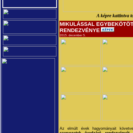
A képre kattintva t
MIKULÁSSAL EGYBEKÖTÖT
RENDEZVÉNYE
2015. december 5.
Az elmúlt évek hagyományait követ
szervezetek évadzáró rendezvényét