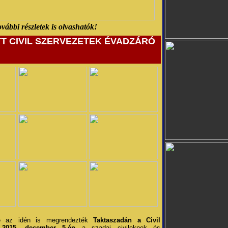
ovábbi részletek is olvashatók!
T CIVIL SZERVEZETEK ÉVADZÁRÓ
ve az idén is megrendezték
Taktaszadán a Civil
. 2015. december 5-én
a szadai civileknek és