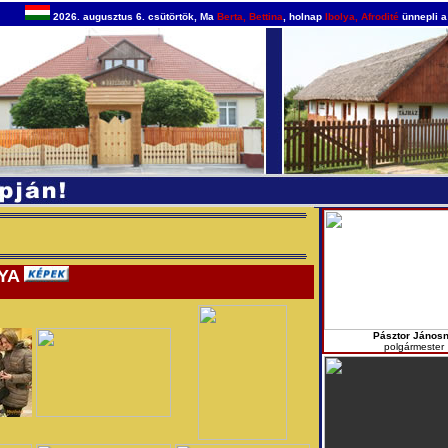
2026. augusztus 6. csütörtök, Ma
Berta, Bettina
, holnap
Ibolya, Afrodité
ünnepli a
YA
Pásztor János
polgármester