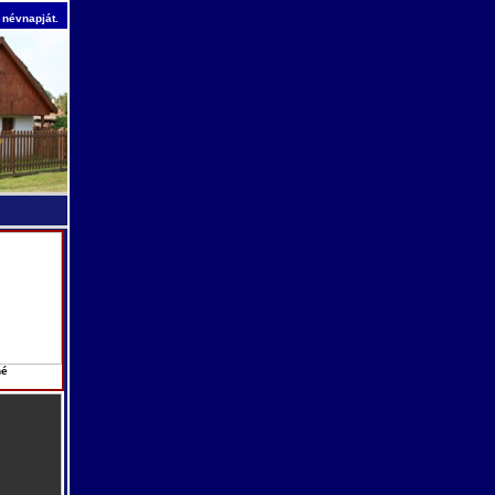
 névnapját.
né