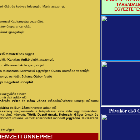
TÁRSADALM
elnökét és kedves feleségét: Mária asszonyt.
EGYEZTETÉ
erencsi Kapitányság vezetőjét.
kány őrsparancsnokát.
ának igazgatóját.
lő testületének
tagjait.
lőit (
Kanalas Anikó
elnök asszonyt).
c Általános Iskola igazgatóját.
 a taktaszadai Micimackó Egységes Óvoda-Bölcsőde vezetőjét.
zonyt, és férjét
Juhász Gábor
festőt
i megjelent ünneplőt.
 közgyűlés elnöke.
ímű dalt adták elő.
Kárpáti Péter
és
Kóka János
előadóművészek ünnepi műsorral
glárka
és
Buri Jázmin
verset adtak elő.
Pávakör első 
 asszony
megköszönte a településsel való aktív együttműködést,
rka
című könyvét:
Török Dezső úrnak, Koleszár Gábor úrnak és
Norbert
uraknak kiemelt köszönetet mondott
jegyzőnő Taktaszada
.
ért véget.
NEMZETI ÜNNEPRE!