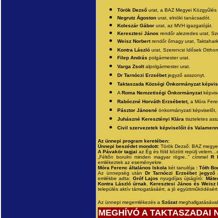
Török Dezső
urat, a BAZ Megyei Közgyűlés 
Negrutz Ágoston
urat, elnöki tanácsadót.
Koleszár Gábor
urat, az MVH igazgatóját.
Keresztesi János
rendőr alezredes urat, Sz
Weisz Norbert
rendőr őrnagy urat, Taktahar
Kontra László
urat, Szerencsi Idősek Otthon
Filep András
polgármester urat.
Varga Zsolt
alpolgármester urat.
Dr Tarnóczi Erzsébet
jegyző asszonyt.
Taktaszada Községi Önkormányzat képvise
A
Roma Nemzetiségi Önkormányzat
képvise
Rabóczné Horváth Erzsébetet,
a Móra Feren
Pásztor Jánosné
önkormányzati képviselőt,
Juhászné Keresztényi Klára
tiszteletes ass
Civil szervezetek képviselőit és
Valamenny
Az ünnepi program keretében:
Ünnepi beszédet mondott:
Török Dezső: BAZ megyei
A Pávakör tagjai
az Ég és föld között repülj velem…c
„Féltőn borulni minden magyar rögre..” címmel
R 
emlékeztek az eseményekre.
Móra Ferenc általános Iskola
két tanulója
: Tóth Bo
Az ünnepség után
Dr Tarnóczi Erzsébet jegyző
emlékbe adta:
Gróf Lajos
nyugdíjas újságíró:
Máte
Kontra László úrnak. Keresztesi János és Weisz 
település aktív támogatásáért, a jó együttműködésért
Az ünnepi megemlékezés a
Szózat
meghallgatásával 
MEGHÍVÓ A TAKTASZADAI 