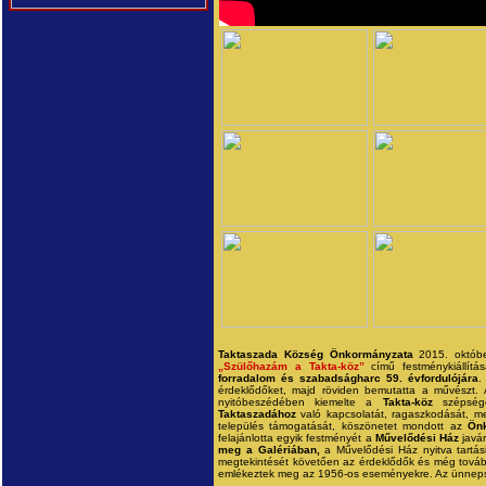
Taktaszada Község Önkormányzata
2015. októbe
„Szülőhazám a Takta-köz”
című festménykiállítá
forradalom és szabadságharc 59. évfordulójára
.
érdeklődőket, majd röviden bemutatta a művészt. A
nyitóbeszédében kiemelte a
Takta-köz
szépség
Taktaszadához
való kapcsolatát, ragaszkodását, mel
település támogatását, köszönetet mondott az
Ön
felajánlotta egyik festményét a
Művelődési Ház
javár
meg a Galériában,
a Művelődési Ház nyitva tartási i
megtekintését követően az érdeklődők és még továb
emlékeztek meg az 1956-os eseményekre. Az ünne