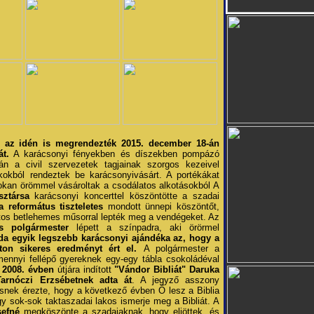
 az idén is megrendezték 2015. december 18-án
t.
A karácsonyi fényekben és díszekben pompázó
án a civil szervezetek tagjainak szorgos kezeivel
ékokból rendeztek be karácsonyivásárt. A portékákat
kan örömmel vásároltak a csodálatos alkotásokból A
sztársa
karácsonyi koncerttel köszöntötte a szadai
 református tiszteletes
mondott ünnepi köszöntőt,
os betlehemes műsorral lepték meg a vendégeket. Az
ás polgármester
lépett a színpadra, aki örörmel
da egyik legszebb karácsonyi ajándéka
az, hogy a
zaton sikeres eredményt ért el.
A polgármester a
mennyi fellépő gyereknek egy-egy tábla csokoládéval
a
2008. évben
útjára indított
"Vándor Bibliát"
Daruka
arnóczi Erzsébetnek adta át
. A jegyző asszony
ésnek érezte, hogy a következő évben Ő lesz a Biblia
gy sok-sok taktaszadai lakos ismerje meg a Bibliát. A
sefné
megköszönte a szadaiaknak, hogy eljöttek, és