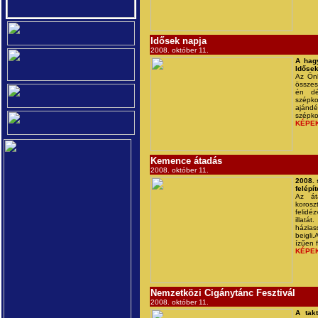
Idősek napja
2008. október 11.
A hag
Idősek
Az Önk
összes
én dé
szépko
ajánd
szépk
KÉPE
Kemence átadás
2008. október 11.
2008. 
felépí
Az át
korosz
felidé
illat
házias
beigli
ízűen 
KÉPE
Nemzetközi Cigánytánc Fesztivál
2008. október 11.
A tak