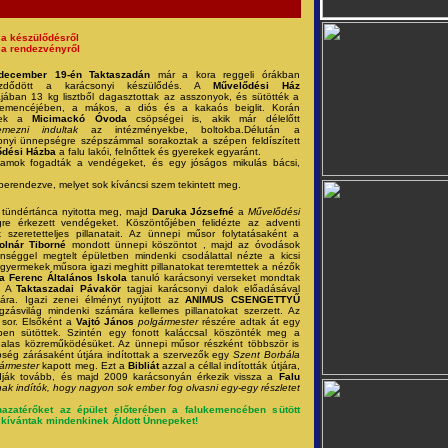
a készülődésről
a rendezvényről
december 19-én Taktaszadán
már a kora reggeli órákban
zdődött a karácsonyi készülődés. A
Művelődési Ház
jában 13 kg lisztből dagasztottak az asszonyok, és sütötték a
emencéjében, a mákos, a diós és a kakaós beiglit. Korán
tek a
Micimackó
Óvoda
csöpségei is, akik már délelőtt
emezni indultak
az intézményekbe, boltokba.Délután a
onyi ünnepségre szépszámmal sorakoztak a szépen feldíszített
dési Házba
a falu lakói, felnőttek és gyerekek egyaránt.
llamok fogadták a vendégeket, és egy jóságos mikulás bácsi,
t berendezve, melyet sok kíváncsi szem tekintett meg.
k tündértánca nyitotta meg, majd
Daruka Józsefné
a
Művelődési
e érkezett vendégeket. Köszöntőjében felidézte az adventi
szeretetteljes pillanatait. Az ünnepi műsor folytatásaként a
olnár Tiborné
mondott ünnepi köszöntot , majd az óvodások
séggel megtelt épületben mindenki csodálattal nézte a kicsi
gyermekek műsora igazi meghitt pillanatokat teremtettek a nézők
a Ferenc Általános Iskola
tanuló karácsonyi verseket mondtak
. A
Taktaszadai Pávakör
tagjai karácsonyi dalok előadásával
ára. Igazi zenei élményt nyújtott az
ANIMUS CSENGETTYŰ
zásvilág mindenki számára kellemes pillanatokat szerzett. Az
 sor. Elsőként a
Vajtó János
polgármester
részére adtak át egy
ében sütöttek. Szintén egy fonott kaláccsal köszönték meg a
las közreműködésüket. Az ünnepi műsor részként többször is
ég zárásaként útjára indítottak a szervezők egy
Szent Borbála
gármester
kapott meg. Ezt a
Bibliát
azzal a céllal indították útjára,
dják tovább, és majd 2009 karácsonyán érkezik vissza a
Falu
ak indítók, hogy nagyon sok ember fog olvasni egy-egy részletet
azatérőket az épület előterében a falukemencében sütött
l kívántak mindenkinek Áldott Ünnepeket!