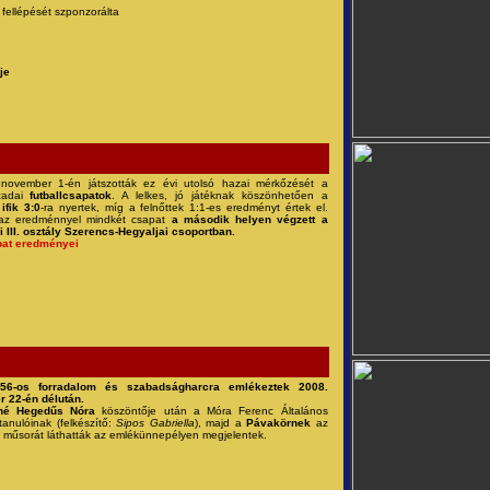
ellépését szponzorálta
je
november 1-én játszották ez évi utolsó hazai mérkőzését a
szadai
futballcsapatok
. A lelkes, jó játéknak köszönhetően a
i
ifik 3:0
-ra nyertek, míg a felnőttek 1:1-es eredményt értek el.
az eredménnyel mindkét csapat
a második helyen végzett a
 III. osztály Szerencs-Hegyaljai csoportban.
pat eredményei
56-os forradalom és szabadságharcra emlékeztek 2008.
r 22-én délután.
né Hegedűs Nóra
köszöntője után a Móra Ferenc Általános
tanulóinak (felkészítő:
Sipos Gabriella
), majd a
Pávakörnek
az
 műsorát láthatták az emlékünnepélyen megjelentek.