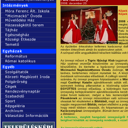
2008. december 20.
Képek 
Képek 
2008 
megke
konyhá
Falu k
ébred
betleh
karács
Művelő
Az épületbe érkezéskor kellemes karácsonyi da
minden érkezőnek almát és szaloncukrot adott.
A színpad előtt angyalkákból készített kiállítás vol
Az ünnepi műsort a
Tigris Ifjúsági Klub
tagjaina
Ház szakmai vezetője
köszöntötte az ünnepségr
készülődést, és kiemelte a karácsonyi ünnepek 
Micimackó Napköziotthonos Óvod
a
óvónoje
,
M
kedves, betlehemes műsort mutattak be. A közön
óvodások színvonalas előadását. A csillogó szemű 
számára. Az ünnepi program folytatásaként a
Mór
majd
Cselényi Katalin
ajándékversét adták elő
szereztek boldog pillanatokat a közönség szám
EGYÜTTES
ünnepi előadása, a különleges hang
ünnepség befejezéseként ajándékozásokra került
óriási fonott kalácsot, melyet a falu kemencéj
Pávakörnek
az ünnepi műsorokban való színvona
olvastak fel részleteket a
Bibliából,
majd az ünneps
napján megszentelt
Bibliát,
melyet elsőként a
pol
hogy minél többen olvassák, és folyamatosan a
Karácsonyána
k ünnepségére.
Bíznak benn az útn
a Bibliából.
A kellemes, meghitt hangulatú ünnepségről h
beiglivel kínálták az ünnepség rendezői, s ezze
Az ünnepség támogatói voltak: