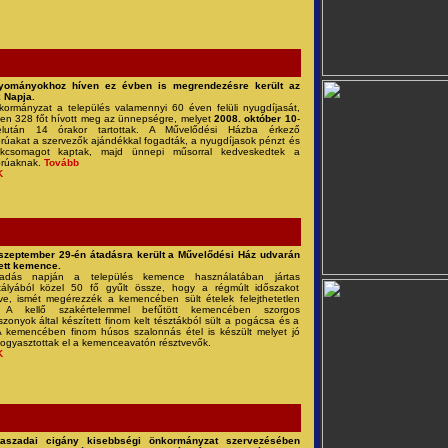
yományokhoz híven ez évben is megrendezésre került az
 Napja.
ormányzat a település valamennyi 60 éven felüli nyugdíjasát,
en 328 főt hívott meg az ünnepségre, melyet
2008. október 10
-
lután 14 órakor tartottak. A Művelődési Házba érkező
rúakat a szervezők ajándékkal fogadták, a nyugdíjasok pénzt és
ékcsomagot kaptak, majd ünnepi műsorral kedveskedtek a
orúaknak.
Tovább
K
szeptember 29-én átadásra került a Művelődési Ház udvarán
tett kemence.
adás napján a település kemence használatában jártas
tályából közel 50 fő gyűlt össze, hogy a régmúlt időszakot
zve, ismét megérezzék a kemencében sült ételek felejthetetlen
át. A kellő szakértelemmel befűtött kemencében szorgos
szonyok által készített finom kelt tésztákból sült a pogácsa és a
.A kemencében finom húsos szalonnás étel is készült melyet jó
fogyasztottak el a kemenceavatón résztvevők.
K
taszadai cigány kisebbségi önkormányzat szervezésében