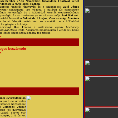
 szeptember 27-én Nemzetközi Cigánytánc Fesztivál került
ndezésre a Művelődési Házban.
etközi fesztivál résztvevőit és a közönséget
Vajtó János
mester
köszöntötte, aki méltatta a határon túli kapcsolatok
sának fontosságát és a különböző kultúrák megismerésének
gességét. Az est háziasszonya és műsorvezetője
Buri Niki
volt.
etközi fesztiválon
Szlovákia, Ukrajna, Oroszország, Románia
nt hazai fellépők vettek részt és mutatták be a különböző
k cigánytánc kultúráját.
ndezvényt
Buri Ferenc
a
taktaszadai cigány kisebbségi
ányzat elnöke
zárta. A műsoros program után a vendégek baráti
getéssel, közös szórakozással fejezték be.
K
eges beszámoló
k
sági évfordulójukon
fjú pár 8 évi udvarlás
 kötöttek házasságot
ol
Belanszki József
ban két gyermekük
 László. Sajnos már
menyük, 2 fiú és két