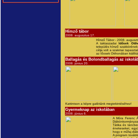
Hímző tábor
2008. augusztus 17.
Hímző Tábor - 2008. auguszt
A taktaszadai
Idősek Otth
település hímző szakkörének 
célja volt a szakmai tapaszt
az Iőosek Otthonában kiállítá
Ballagás és Bolondballagás az iskolá
2008. június 20.
Kattintson a képre galériánk megtekintéséhez!
Gyermeknap az iskolában
2008. június 6.
A Móra Ferenc Á
Diákönkormányzat
Tátika és táncbem
énekeseket, együt
hogy e műfaj diák
A program tovább