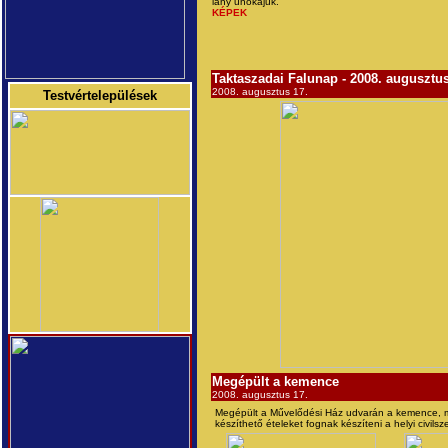
lány unokájuk.
KÉPEK
Taktaszadai Falunap - 2008. augusztus
2008. augusztus 17.
Testvértelepülések
Megépült a kemence
2008. augusztus 17.
Megépült a Művelődési Ház udvarán a kemence, 
készíthető ételeket fognak készíteni a helyi civilsz