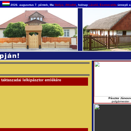
2026. augusztus 7. péntek, Ma
Ibolya, Afrodité
, holnap
László, Eszmeralda
ünnepli a
s taktaszadai lelkipásztor emlékére
Pásztor Jánosn
polgármester