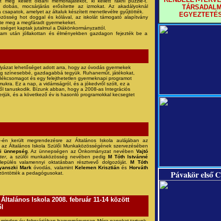
tt meg kellett oldani memóriajátékot, ki kellett rakni puzzle-t.
a dobás, mocsárjárás erősítette az izmokat. Az akadályoknál
TÁRSADALM
 csapatok, amelyet az általuk készített menetlevélre gyűjtötték.
EGYEZTETÉ
zösség hot doggal és kólával, az iskolát támogató alapítvány
lte meg a megfáradt gyermekeket.
sséget kaptak jutalmul a Diákönkormányzattól.
gram után jóllakottan és élményekben gazdagon fejezték be a
lyázat lehetőséget adott arra, hogy az óvodás gyermekek
g színesebbé, gazdagabbá tegyük. Ruhaneműt, játékokat,
dékcsomagot és egy felejthetetlen gyermeknapi programot
mukra. Ez a nap, a vidámságról, és a jókedvről szólt, ez a
ről tanuskodik. Bízunk abban, hogy a 2008-as Integrációs
yerjük, és a következő év is hasonló programokkal kecsegtet
9
-én került megrendezésre az Általános Iskola aulájában az
 az Általános Iskola Szülői Munkaközösségének szervezésében
i ünnepség
. Az ünnepségen az Önkormányzat nevében
Vajtó
ter
, a szülői munkaközösség nevében pedig
M Tóth Istvánné
lepülés valamennyi oktatásban résztvevő dolgozóját.
M Tóth
yanszki Mark
óvodás, valamint
Kelemen Krisztián
és
Horváth
Pávakör első C
zöntötték a pedagógusokat.
ltalános Iskola 2008. február 11-14 között
l
ta minden év februárjában hagyományosan Móra napokat tartunk.