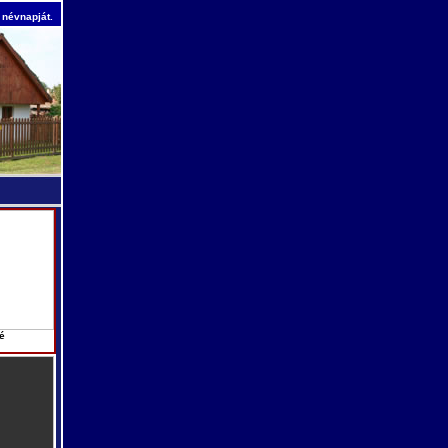
 névnapját.
é