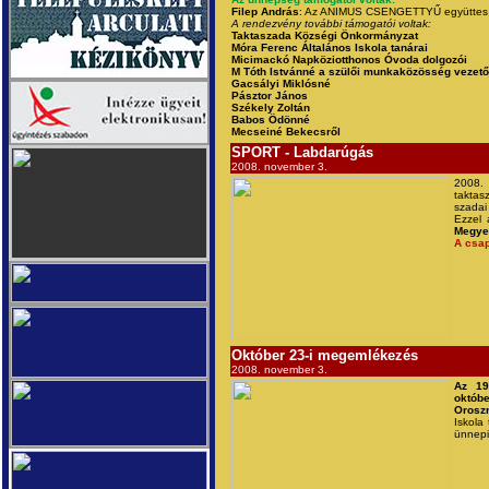
Filep András
: Az ANIMUS CSENGETTYŰ együttes f
A rendezvény további támogatói voltak:
Taktaszada Községi Önkormányzat
Móra Ferenc Általános Iskola tanárai
Micimackó Napköziotthonos Óvoda dolgozói
M Tóth Istvánné a szülői munkaközösség vezető
Gacsályi Miklósné
Pásztor János
Székely Zoltán
Babos Ödönné
Mecseiné Bekecsről
SPORT - Labdarúgás
2008. november 3.
2008. 
takta
szada
Ezzel 
Megyei
A csa
Október 23-i megemlékezés
2008. november 3.
Az 19
októbe
Orosz
Iskola 
ünnepi