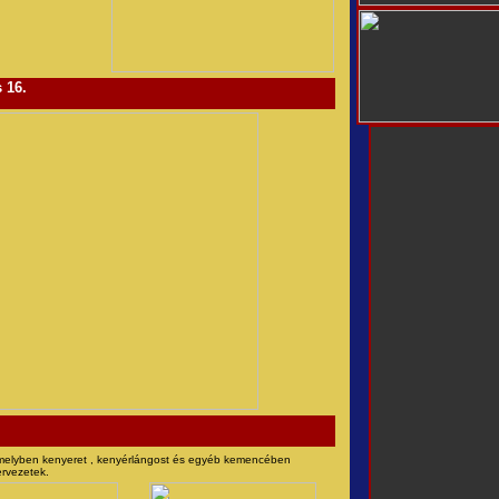
 16.
melyben kenyeret , kenyérlángost és egyéb kemencében
ervezetek.