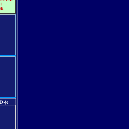
I
SE
D-je