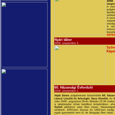
2008.
megre
A nemz
polgár
ápolá
szüksé
A nemz
valami
országo
A re
önkorm
beszél
KÉPE
Nyári tábor
2008. szeptember 3.
Szöv
Képe
60. Házassági Évforduló
2008. szeptember 1.
Vajtó János
polgármester
köszöntötte
60. házas
Lánczi Lászlót és feleségét, Vass Gizellát
. Az i
után 1948. augusztus 29-én délután 15.30 órakor
a takatszadai római katolikus templomban, ah
Győző
plébános
adta őket össze. Házasságuk
született: 1955-ben Zsuzsa és 1950-ben pedig
egyik gyermekük sem él, de látogatja őket vejük, 