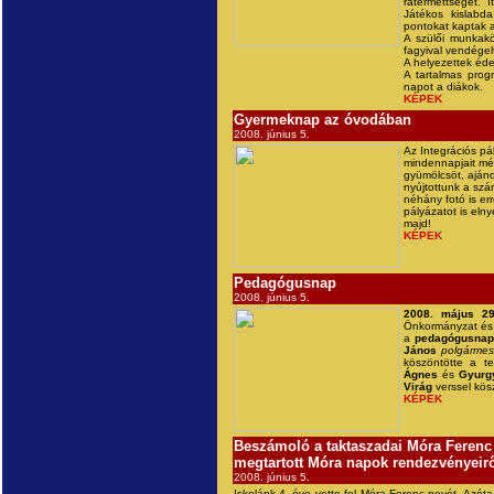
rátermettségét. I
Játékos kislabd
pontokat kaptak a
A szülői munkakö
fagyival vendége
A helyezettek éde
A tartalmas pro
napot a diákok.
KÉPEK
Gyermeknap az óvodában
2008. június 5.
Az Integrációs pá
mindennapjait mé
gyümölcsöt, aján
nyújtottunk a szá
néhány fotó is er
pályázatot is eln
majd!
KÉPEK
Pedagógusnap
2008. június 5.
2008. május 2
Önkormányzat és
a
pedagógusnap
János
polgármes
köszöntötte a te
Ágnes
és
Gyurg
Virág
verssel kös
KÉPEK
Beszámoló a taktaszadai Móra Ferenc Á
megtartott Móra napok rendezvényeirő
2008. június 5.
Iskolánk 4. éve vette fel Móra Ferenc nevét. Azó