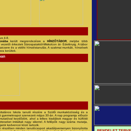
us 4-8.
onába
került megrendezésre a
HÍMZŐTÁBOR
, melybe több
vezetői érkeztek Sárospataktól-Miskolcon át- Edelényig. A tábor
alatcsere és a vidéki hímzéstanulás. A szakmai munkák, hímzések
sra kerültek.
ban
ltalános Iskola tanuló részére a Szülői munkaközösség és a
 gyermeknapot szervezett május 30-án. A nap programja először
utatóval kezdődött, ahol a lelkes kisdiákok magyar és külföldi
teseket imitáltak nagy sikerrel. A fellépők nagy száma mutatja,
jaink kedvencei közé tartozik.
i részében minden tanulócsoport akadályversenyen bizonyította
RENDELET-TERV