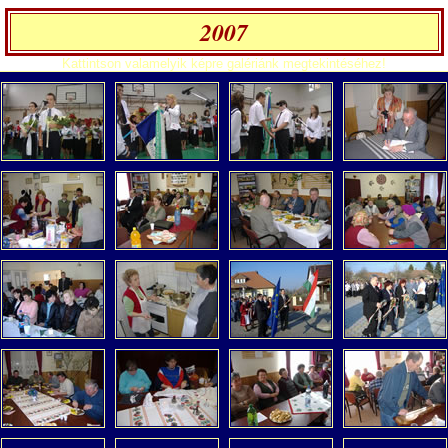
2007
Kattintson valamelyik képre galériánk megtekintéséhez!