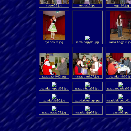
neger09.jpg
neger10.jpg
neger14.jpg
nyertes05.jpg
roma.hagy01.jpg
roma.hagy03.jp
t.szada.mik03.jpg
t.szada.mik07.jpg
t.szada.mik09.j
t.szada.nepdal01.jpg
tszada-hast01.jpg
tszadaevadza02.
tszadafalu10.jpg
tszadaidosnap.jpg
tszadaidosnap01.
tszadarajzp05.jpg
tszadarajzp07.jpg
vasar03.jpg